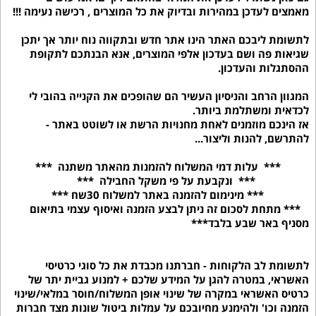
מאמצים לעדכן במהירות ובדיוק את כל המוצרים , רכישה נעימה !!!
לתשומת ליבכם האתר הינו אתר חדש ובתקווה נוח יותר אך יתכן
שגיאות פה ושם בעדכון אלפי המוצרים, אנא הבנתכם לתקופת
ההסתגלות והעדכון.
המגוון הרחב והניסיון העשיר הם שהופכים את הקנייה בהובי לי
לכדאית ומשתלמת ביותר.
אז הינכם מוזמנים לאחת מחנויות הרשת או לשוטט באתר -
להתרשם, להנות וליצור...
*** עלות דמי המשלוח להזמנות מהאתר משתנה ***
*** ונקבעת על פי משקל החבילה ***
*** מינימום להזמנה באתר למשלוח 30שח ***
*** מתחת לסכום זה ניתן לבצע הזמנה ואיסוף עצמי בתיאום
מסניף באר שבע בלבד***
לתשומת לב הלקוחות - חברתנו מכבדת את כל סוגי כרטיסי
האשראי, במטרה להגן על המידע שלכם + למנוע גביית יתר של
כרטיס האשראי במקרה של שינוי אופן המשלוח/חוסר במלאי/שינוי
הזמנה וכו' ולהימנע מחיובכם על עמלות ביטול שונות מצד חברות