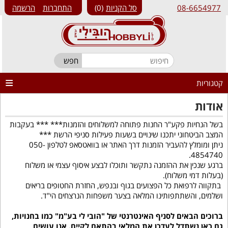
08-6654977
סל הקניות
0
התחברות
הרשמה
קטגוריות
אודות
בשל הנחיות פקע"ר החנות פתוחה למשלוחים והזמנות*** *** בעקבות
המצב הביטחוני יתכנו שינויים בשעות פעילות סניפי הרשת ***
ניתן ומומלץ להעביר הזמנות דרך האתר או בוואטסאפ לטלפון 050-
4854740.
ברגע שנכין את ההזמנה נתקשר ותוכלו לבצע איסוף עצמי או משלוח
(בעלות דמי משלוח).
בתקווה לרפואת כל הפצועים בגוף ובנפש, החזרת החטופים בריאים
ושלמים, והשתתפותינו המלאה בצער משפחות הנרצחים הי"ד.
ברוכים הבאים לסניף האינטרנטי של "הובי לי בע"מ" כמו בחנויות,
גם כאן נשתדל לעדכן את המלאי בהתאם לקיים. אנו עושים