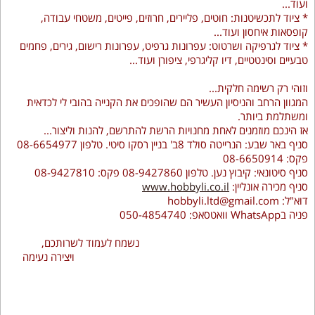
ועוד...
* ציוד לתכשיטנות: חוטים, פליירים, חרוזים, פייטים, משטחי עבודה,
קופסאות איחסון ועוד...
* ציוד לגרפיקה ושרטוט: עפרונות גרפיט, עפרונות רישום, גירים, פחמים
טבעיים וסינטטיים, דיו קליגרפי, ציפורן ועוד...
וזוהי רק רשימה חלקית...
המגוון הרחב והניסיון העשיר הם שהופכים את הקנייה בהובי לי לכדאית
ומשתלמת ביותר.
אז הינכם מוזמנים לאחת מחנויות הרשת להתרשם, להנות וליצור...
סניף באר שבע: הנרייטה סולד 8ב' בניין רסקו סיטי. טלפון 08-6654977
פקס: 08-6650914
סניף סיטונאי: קיבוץ נען. טלפון 08-9427860 פקס: 08-9427810
סניף מכירה אונליין:
www.hobbyli.co.il
דוא"ל: hobbyli.ltd@gmail.com
פניה בWhatsApp וואטסאפ: 050-4854740
נשמח לעמוד לשרותכם,
ויצירה נעימה