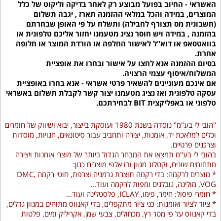
האשראי - החיוב בפועל מבוצע רק לאחר בדיקה וליקוט של כלל
המוצרים, במידה והכל במלאי ההזמנה תארז , יגבה תשלום
(חשבונית מס תצורף לחבילה) ותשלח על פי האופן שבחרתם
בהזמנה , במידה ויש חוסר נציג מטעמנו יחזור אליכם טלפונית או
בוואטסאפ או דוא"ל לאישור החלפה או הורדת המוצר או חלופה
אחרת.
בסיום ההזמנה אנא לחצו על אישור ובחרו את אופציית
המשלוח/איסוף עצמי הרצויה.
אם אינכם מעוניינים להשאיר פרטי אשראי - אנא בחרו באופציית
עסקה טלפונית ואז נציג מטעמנו יצור קשר לקבלת תשלום באשראי
טלפוני או באפליקצית BIT לבחירתכם.
"הובי לי בע"מ" נוסדה בשנת 1980 ועוסקת בייצור, יבוא ושיווק של חומרים
וכלים למלאכת יד, אומנות, יצירה ותחביב עבור סיטונאים, חנויות, מוסדות
וצרכנים פרטיים.
בהובי לי בע"מ תמצאו את המבחר הגדול ביותר של מוצרי אומנות ויצירה
מתחומים שונים, וקטלוג מגוון ובו אלפי מוצרים כגון:
* מוצרים לרקמה: בדי רקמה תוצרת גרמניה וצרפת, חוטי רקמה DMC,
VOG, מולינה, גובלנים ומפות לרקמה ועוד...
* חומרי פיסול: חימר, פימו, ICLAY, פלסטלינה ועוד...
* ציוד לציור ואומנות: כני ציור מתקפלים, בדי קאנווס מתוחים במגוון גדלים,
בדי קאנווס על פי מטר רץ, מכחולים, צבעי שמן, אקריליק ומים, פלטות