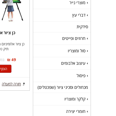
מוצרי נייר
+
דברי עץ
+
סידקית
כן ציור א
חרוזים ופייטים
+
כן ציור אלומיניום
תיק נש
סול ומוצריו
+
49 ₪
במקום
עיצוב אלבומים
+
הוסף 
פיסול
+
חזרה למעלה
מכחולים וסכיני ציור (שפכטלים)
קלקר ומוצריו
+
חומרי יצירה
+