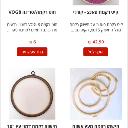
קיט רקמת פאנצ - קורגי
חוט רקמה/סריגה VOG8
קיט רקמת פאנצ' על חישוק רקמה.
חוט רקמה VOG 8 במגוון צבעים
גודל החישוק 15סמ, הקיט מכ ...
מרהיבים. מתאים לסריגת כיפו ...
6 ₪
42.90 ₪
הוסף לסל
בחר אפשרוית
חישוק רקמה מעץ אשוח
חישוק רקמה דמוי עץ "10